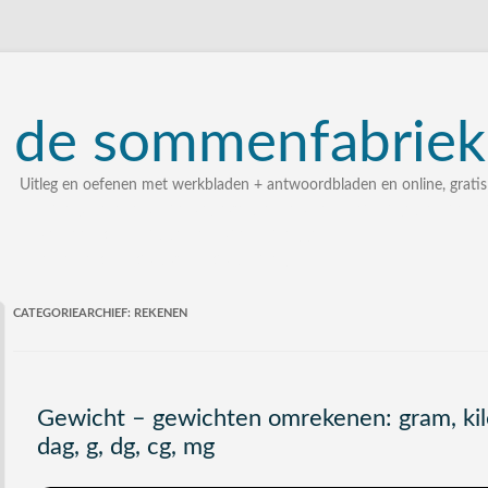
de
sommenfabriek
Uitleg en oefenen met werkbladen + antwoordbladen en online, gratis
uitleg, oefenen, interactieve werkbladen met uitgewerkte 
zelf een som intypen en laten uitleggen
bij elke som stap voor stap uitleg
CATEGORIEARCHIEF:
REKENEN
Gewicht – gewichten omrekenen: gram, kilo,
dag, g, dg, cg, mg