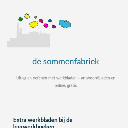
de
sommenfabriek
Uitleg en oefenen met werkbladen + antwoordbladen en
online, gratis
uitleg, oefenen, interactieve werkbladen met
uitgewerkte antwoordbladen
zelf een som intypen en laten uitleggen
bij elke som stap voor stap uitleg
Extra werkbladen bij de
leerwerkboeken