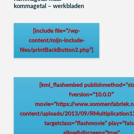
kommagetal – werkbladen
[include file=”/wp-
content/mijn-include-
files/printBackButton2.php”]
[kml_flashembed publishmethod=”sta
fversion=”10.0.0″
movie=”https://www.sommenfabriek.n
content/uploads/2013/09/RMultiplication1
targetclass=”flashmovie” play=”fals
allowfullscreen=”true”