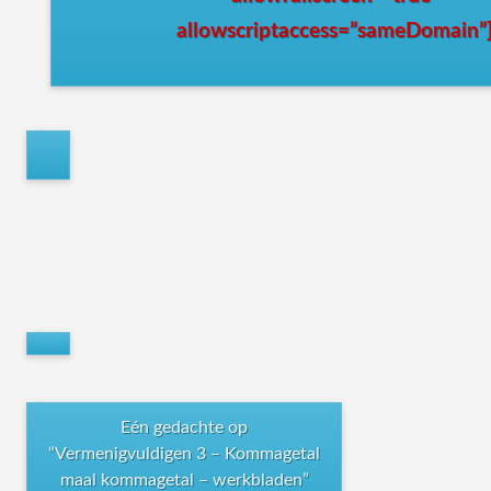
allowscriptaccess=”sameDomain”
Eén gedachte op
“
Vermenigvuldigen 3 – Kommagetal
maal kommagetal – werkbladen
”