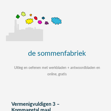
de
sommenfabriek
Uitleg en oefenen met werkbladen + antwoordbladen en
online, gratis
uitleg, oefenen, interactieve werkbladen met
uitgewerkte antwoordbladen
zelf een som intypen en laten uitleggen
bij elke som stap voor stap uitleg
Vermenigvuldigen 3 –
Kommagetal maal