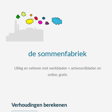
de
sommenfabriek
Uitleg en oefenen met werkbladen + antwoordbladen en
online, gratis
uitleg, oefenen, interactieve werkbladen met
uitgewerkte antwoordbladen
zelf een som intypen en laten uitleggen
bij elke som stap voor stap uitleg
Verhoudingen berekenen