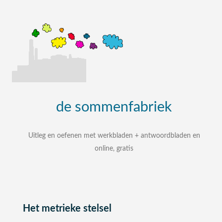
de
sommenfabriek
Uitleg en oefenen met werkbladen + antwoordbladen en
online, gratis
uitleg, oefenen, interactieve werkbladen met
uitgewerkte antwoordbladen
zelf een som intypen en laten uitleggen
bij elke som stap voor stap uitleg
Het metrieke stelsel