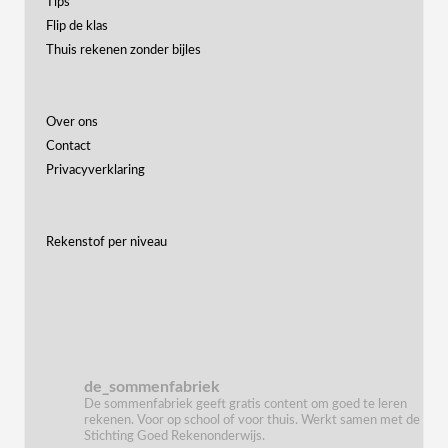
Tips
Flip de klas
Thuis rekenen zonder bijles
Over ons
Contact
Privacyverklaring
Rekenstof per niveau
de_sommenfabriek
De sommenfabriek geeft gratis content om goed te leren
rekenen. Voor op school of voor thuis. Werkt samen met de
Stichting Goed Rekenonderwijs.