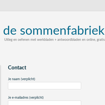
de
sommenfabriek
Uitleg en oefenen met werkbladen + antwoordbladen en online, gratis
uitleg, oefenen, interactieve werkbladen met uitgewerkte 
zelf een som intypen en laten uitleggen
bij elke som stap voor stap uitleg
Contact
Je naam (verplicht)
Je e-mailadres (verplicht)