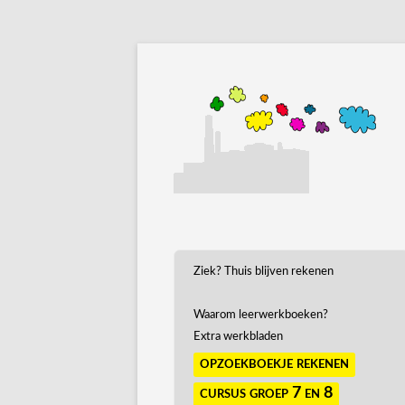
Ziek? Thuis blijven rekenen
Waarom leerwerkboeken?
Extra werkbladen
opzoekboekje rekenen
cursus groep 7 en 8