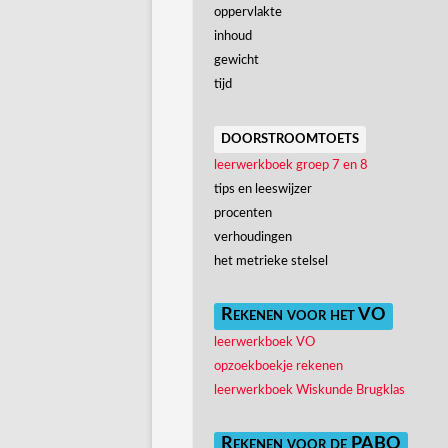
oppervlakte
inhoud
gewicht
tijd
doorstroomtoets
leerwerkboek groep 7 en 8
tips en leeswijzer
procenten
verhoudingen
het metrieke stelsel
Rekenen voor het VO
leerwerkboek VO
opzoekboekje rekenen
leerwerkboek Wiskunde Brugklas
Rekenen voor de PABO