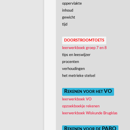
oppervlakte
inhoud
gewicht
tijd
doorstroomtoets
leerwerkboek groep 7 en 8
tips en leeswijzer
procenten
verhoudingen
het metrieke stelsel
Rekenen voor het VO
leerwerkboek VO
opzoekboekje rekenen
leerwerkboek Wiskunde Brugklas
Rekenen voor de PABO