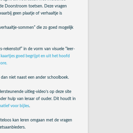
n de Doorstroom toetsen. Deze vragen
rbij geen plaatje of verhaaltje is
verhaaltje-sommen” die zo goed mogelijk
-rekenstof” in de vorm van visuele “leer-
e kaartjes goed begrijpt en uit het hoofd
core.
 dan niet naast een ander schoolboek.
rsteunende uitleg-video’s op deze site
er hulp van leraar of ouder. Dit houdt in
natief voor bijles
.
eiteloos kan leren omgaan met de vragen
etsaanbieders.