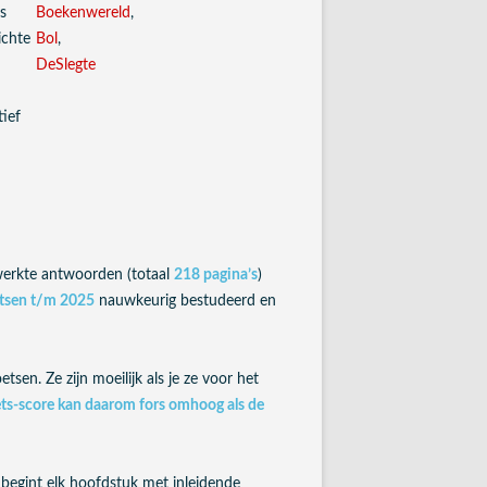
s
Boekenwereld
,
ichte
Bol
,
DeSlegte
tief
ewerkte antwoorden (totaal
218 pagina’s
)
etsen t/m 2025
nauwkeurig bestudeerd en
en. Ze zijn moeilijk als je ze voor het
ts-score kan daarom fors omhoog als de
begint elk hoofdstuk met inleidende