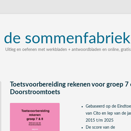
de
sommenfabriek
Uitleg en oefenen met werkbladen + antwoordbladen en online, gratis
uitleg, oefenen, interactieve werkbladen met uitgewerkte 
zelf een som intypen en laten uitleggen
bij elke som stap voor stap uitleg
Toetsvoorbereiding rekenen voor groep 7 
Doorstroomtoets
Gebaseerd op de Eindtoe
van Cito en Iep van de ja
2015 t/m 2025
De score van de