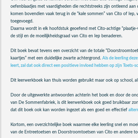
oefenblaadjes met vaardigheden die rechtstreeks zijn ontleend aa
komen bovendien vaak terug in de “kale sommen” van Cito of Iep, waa
toegevoegd.
Daarna wordt in elk hoofdstuk geoefend met Cito-achtige “plaatje-
de stijl en de moeilijkheidsgraad van Cito en Iep benaderen.
Dit boek bevat tevens een overzicht van de totale “Doorstroomtoets
kaartjes” met een duidelijke zwarte achtergrond.
Als de leerling dez
leert, zal dat ook direct een positieve invloed hebben op zijn Toets-s
Dit leerwerkboek kan thuis worden gebruikt maar ook op school, al
Door de uitgewerkte antwoorden achterin het boek en door de onde
van De Sommenfabriek, is dit leerwerkboek ook goed bruikbaar zond
dat dit boek ook kan worden ingezet als een goed en effectief
alter
Kortom, een overzichtelijke boek waarmee elke leerling snel en mo
van de Entreetoetsen en Doorstroomtoetsen van Cito en andere to