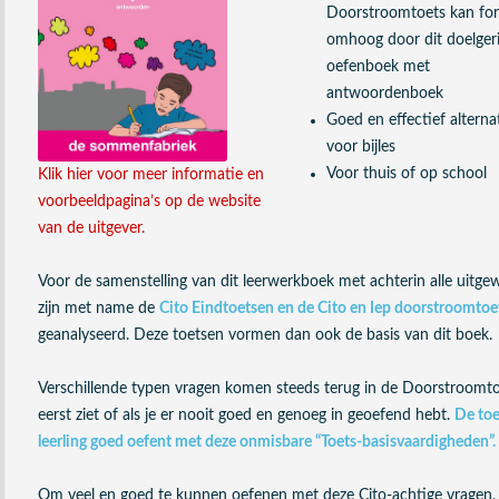
Doorstroomtoets kan for
omhoog door dit doelger
oefenboek met
antwoordenboek
Goed en effectief alterna
voor bijles
Voor thuis of op school
Klik hier voor meer informatie en
voorbeeldpagina’s op de website
van de uitgever.
Voor de samenstelling van dit leerwerkboek met achterin alle uitg
zijn met name de
Cito Eindtoetsen en de Cito en Iep doorstroomto
geanalyseerd. Deze toetsen vormen dan ook de basis van dit boek.
Verschillende typen vragen komen steeds terug in de Doorstroomtoets
eerst ziet of als je er nooit goed en genoeg in geoefend hebt.
De toe
leerling goed oefent met deze onmisbare “Toets-basisvaardigheden”.
Om veel en goed te kunnen oefenen met deze Cito-achtige vragen, 