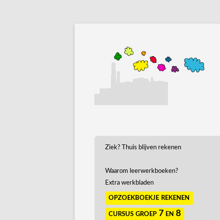
Ziek? Thuis blijven rekenen
Waarom leerwerkboeken?
Extra werkbladen
opzoekboekje rekenen
cursus groep 7 en 8