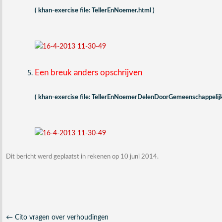
( khan-exercise file: TellerEnNoemer.html )
Een breuk anders opschrijven
( khan-exercise file: TellerEnNoemerDelenDoorGemeenschappelijk
Dit bericht werd geplaatst in
rekenen
op
10 juni 2014
.
Berichtnavigatie
←
Cito vragen over verhoudingen