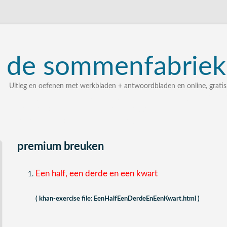
de
sommenfabriek
Uitleg en oefenen met werkbladen + antwoordbladen en online, gratis
uitleg, oefenen, interactieve werkbladen met uitgewerkte 
zelf een som intypen en laten uitleggen
bij elke som stap voor stap uitleg
premium breuken
Een half, een derde en een kwart
( khan-exercise file: EenHalfEenDerdeEnEenKwart.html )