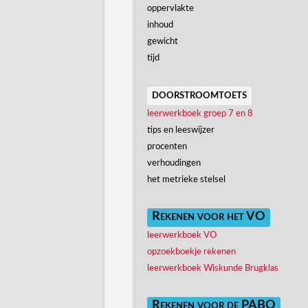
oppervlakte
inhoud
gewicht
tijd
doorstroomtoets
leerwerkboek groep 7 en 8
tips en leeswijzer
procenten
verhoudingen
het metrieke stelsel
Rekenen voor het VO
leerwerkboek VO
opzoekboekje rekenen
leerwerkboek Wiskunde Brugklas
Rekenen voor de PABO