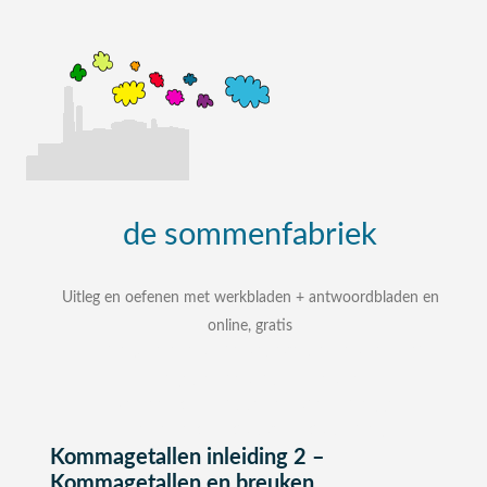
de
sommenfabriek
Uitleg en oefenen met werkbladen + antwoordbladen en
online, gratis
uitleg, oefenen, interactieve werkbladen met
uitgewerkte antwoordbladen
zelf een som intypen en laten uitleggen
bij elke som stap voor stap uitleg
Kommagetallen inleiding 2 –
Kommagetallen en breuken