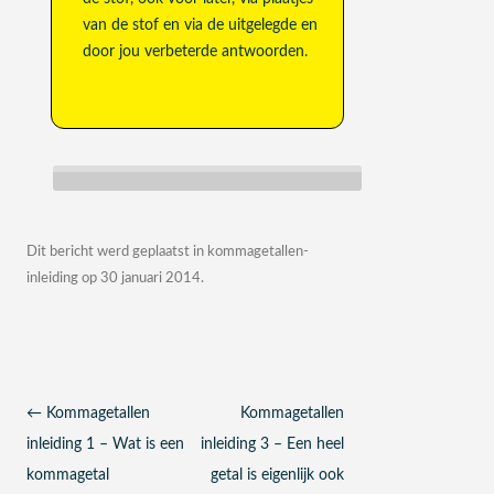
van de stof en via de uitgelegde en
door jou verbeterde antwoorden.
Dit bericht werd geplaatst in
kommagetallen-
inleiding
op
30 januari 2014
.
Berichtnavigatie
←
Kommagetallen
Kommagetallen
inleiding 1 – Wat is een
inleiding 3 – Een heel
kommagetal
getal is eigenlijk ook