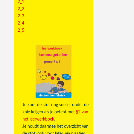
2_1
2_2
2_3
2_4
2_5
Je kunt de stof nog sneller onder de
knie krijgen als je oefent met
§2 van
het leerwerkboek
.
Je houdt daarmee het overzicht van
de stof, ook voor later, via plaatjes