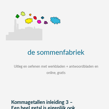
de
sommenfabriek
Uitleg en oefenen met werkbladen + antwoordbladen en
online, gratis
uitleg, oefenen, interactieve werkbladen met
uitgewerkte antwoordbladen
zelf een som intypen en laten uitleggen
bij elke som stap voor stap uitleg
Kommagetallen inleiding 3 –
Een heel getal is eigenlijk ook