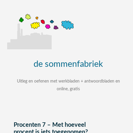
de
sommenfabriek
Uitleg en oefenen met werkbladen + antwoordbladen en
online, gratis
uitleg, oefenen, interactieve werkbladen met
uitgewerkte antwoordbladen
zelf een som intypen en laten uitleggen
bij elke som stap voor stap uitleg
Procenten 7 – Met hoeveel
procent is iets toegenomen?