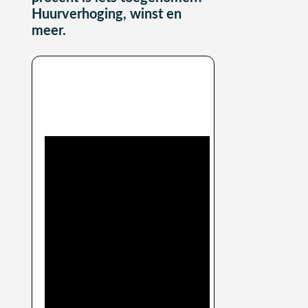
Huurverhoging, winst en
meer.
Video uitleg
toenamepercentage