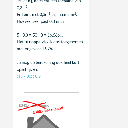
1% er bij, betekent een toename van
2
0,3m
.
2
2
Er komt niet 0,3m
bij, maar 5 m
.
Hoeveel keer past 0,3 in 5?
5 : 0,3 = 50 : 3 = 16,666…
Het tuinoppervlak is dus toegenomen
met ongeveer 16,7%
Je mag de berekening ook heel kort
opschrijven:
(35 – 30) : 0,3