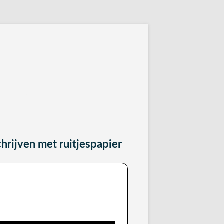
antwoordbladen
hrijven met ruitjespapier
outloos doet met ruitjespapier.
 getallen foutloos uitrekenen.