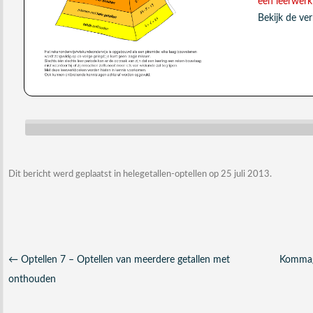
een leerwer
Bekijk de ver
Dit bericht werd geplaatst in
helegetallen-optellen
op
25 juli 2013
.
Berichtnavigatie
←
Optellen 7 – Optellen van meerdere getallen met
Kommage
onthouden