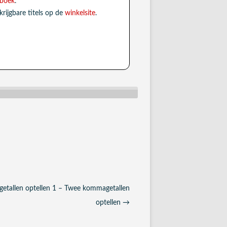
kboek
.
krijgbare titels op de
winkelsite
.
tallen optellen 1 – Twee kommagetallen
optellen
→