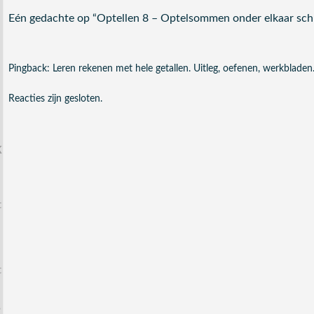
Eén gedachte op “
Optellen 8 – Optelsommen onder elkaar schr
Pingback:
Leren rekenen met hele getallen. Uitleg, oefenen, werkblade
Reacties zijn gesloten.
k
t