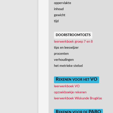
oppervlakte
inhoud
gewicht
tijd
doorstroomtoets
leerwerkboek groep 7 en 8
tips en leeswijzer
procenten
verhoudingen
het metrieke stelsel
Rekenen voor het VO
leerwerkboek VO
opzoekboekje rekenen
leerwerkboek Wiskunde Brugklas
Rekenen voor de PABO