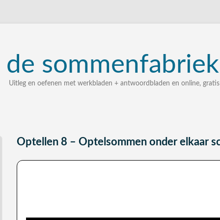
de
sommenfabriek
Uitleg en oefenen met werkbladen + antwoordbladen en online, gratis
uitleg, oefenen, interactieve werkbladen met uitgewerkte 
zelf een som intypen en laten uitleggen
bij elke som stap voor stap uitleg
Optellen 8 – Optelsommen onder elkaar sc
Uitleg over het optellen onder elkaar, hoe je dat f
Je kunt nu alle optelsommen met willekeurige hele