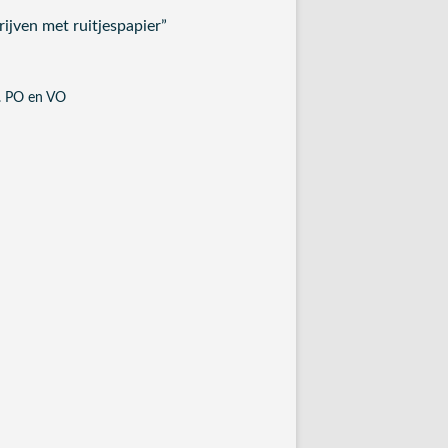
ijven met ruitjespapier
”
n. PO en VO