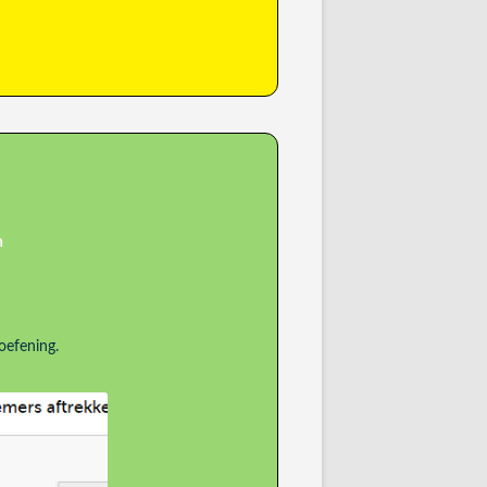
n
oefening.