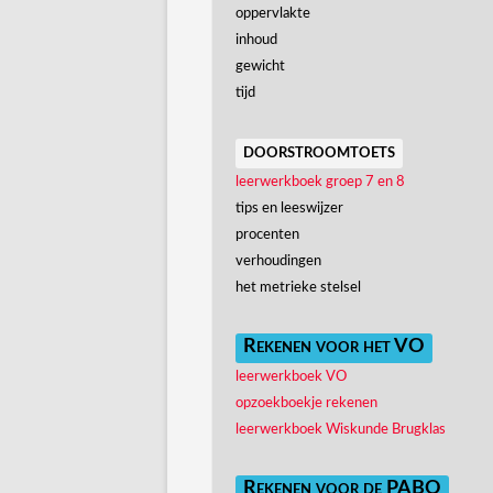
oppervlakte
inhoud
gewicht
tijd
doorstroomtoets
leerwerkboek groep 7 en 8
tips en leeswijzer
procenten
verhoudingen
het metrieke stelsel
Rekenen voor het VO
leerwerkboek VO
opzoekboekje rekenen
leerwerkboek Wiskunde Brugklas
Rekenen voor de PABO