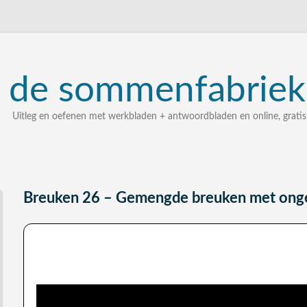
de
sommenfabriek
Uitleg en oefenen met werkbladen + antwoordbladen en online, gratis
uitleg, oefenen, interactieve werkbladen met uitgewerkte 
zelf een som intypen en laten uitleggen
bij elke som stap voor stap uitleg
Breuken 26 – Gemengde breuken met onge
Gemengde breuken aftrekken: uitleg video