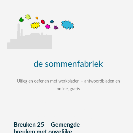
de
sommenfabriek
Uitleg en oefenen met werkbladen + antwoordbladen en
online, gratis
uitleg, oefenen, interactieve werkbladen met
uitgewerkte antwoordbladen
zelf een som intypen en laten uitleggen
bij elke som stap voor stap uitleg
Breuken 25 – Gemengde
breuken met ongelijke