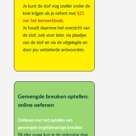
Je kunt de stof nog sneller onder de
knie krijgen als je oefent met
§25
van het leerwerkboek
.
Je houdt daarmee het overzicht van
de stof, ook voor later, via plaatjes
van de stof en via de uitgelegde en
door jou verbeterde antwoorden.
Gemengde breuken optellen:
online oefenen
Oefenen met het
optellen van
gemengde
ongelijknamige breuken
Bij elke vraag kun je de oplossing stap