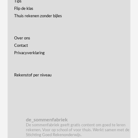
Tips
Flip de klas
Thuis rekenen zonder bijles
Over ons
Contact
Privacyverklaring
Rekenstof per niveau
de_sommenfabriek
De sommenfabriek geeft gratis content om goed te leren
rekenen. Voor op school of voor thuis. Werkt samen met de
Stichting Goed Rekenonderwijs.