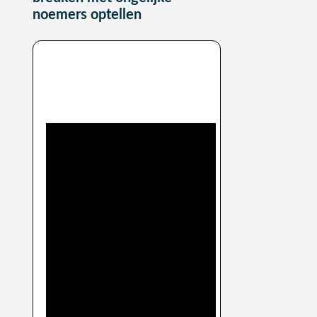
noemers optellen
Gemengde breuken optellen:
uitleg video