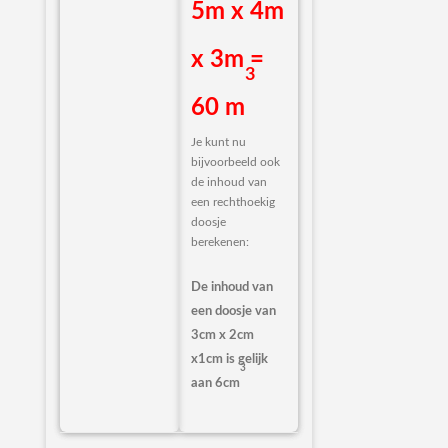
5m x 4m
x 3m =
3
60 m
Je kunt nu
bijvoorbeeld ook
de inhoud van
een rechthoekig
doosje
berekenen:
De inhoud van
een doosje van
3cm x 2cm
x1cm is gelijk
3
aan 6cm