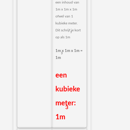
een inhoud van
1m x 1m x 1m
ofwel van 1
kubieke meter.
Dit schrijf je kort
3
op als 1m
1m x 1m x 1m =
3
1m
een
kubieke
meter:
3
1m