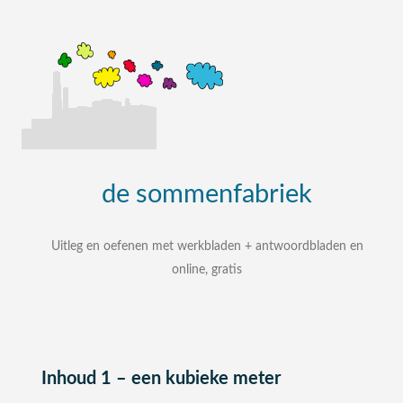
de
sommenfabriek
Uitleg en oefenen met werkbladen + antwoordbladen en
online, gratis
uitleg, oefenen, interactieve werkbladen met
uitgewerkte antwoordbladen
zelf een som intypen en laten uitleggen
bij elke som stap voor stap uitleg
Inhoud 1 – een kubieke meter