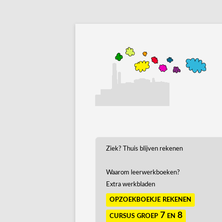
Ziek? Thuis blijven rekenen
Waarom leerwerkboeken?
Extra werkbladen
opzoekboekje rekenen
cursus groep 7 en 8