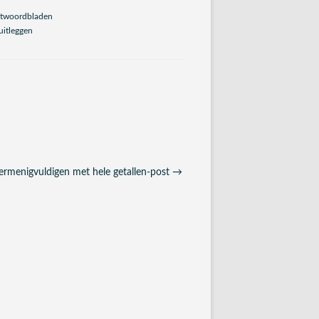
antwoordbladen
uitleggen
ermenigvuldigen met hele getallen-post
→