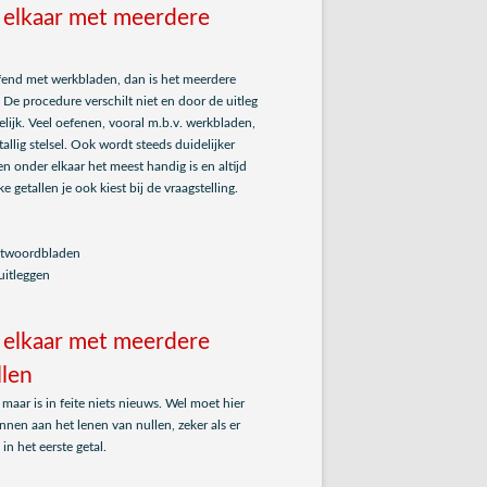
 elkaar met meerdere
efend met werkbladen, dan is het meerdere
 De procedure verschilt niet en door de uitleg
pelijk. Veel oefenen, vooral m.b.v. werkbladen,
tallig stelsel. Ook wordt steeds duidelijker
n onder elkaar het meest handig is en altijd
 getallen je ook kiest bij de vraagstelling.
antwoordbladen
uitleggen
 elkaar met meerdere
llen
 maar is in feite niets nieuws. Wel moet hier
en aan het lenen van nullen, zeker als er
in het eerste getal.