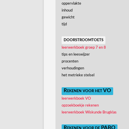
oppervlakte
inhoud
gewicht
tijd
doorstroomtoets
leerwerkboek groep 7 en 8
tips en leeswijzer
procenten
verhoudingen
het metrieke stelsel
Rekenen voor het VO
leerwerkboek VO
opzoekboekje rekenen
leerwerkboek Wiskunde Brugklas
Rekenen voor de PABO