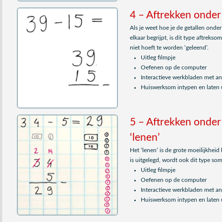
4 – Aftrekken onder 
Als je weet hoe je de getallen onder 
elkaar begrijpt, is dit type aftrek
niet hoeft te worden ‘geleend’.
Uitleg filmpje
Oefenen op de computer
Interactieve werkbladen met 
Huiswerksom intypen en laten 
5 – Aftrekken onder
‘lenen’
Het ‘lenen’ is de grote moeilijkheid
is uitgelegd, wordt ook dit type so
Uitleg filmpje
Oefenen op de computer
Interactieve werkbladen met 
Huiswerksom intypen en laten 