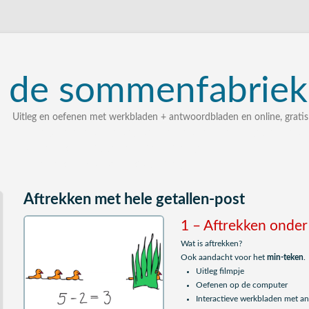
de
sommenfabriek
Uitleg en oefenen met werkbladen + antwoordbladen en online, gratis
uitleg, oefenen, interactieve werkbladen met uitgewerkte 
zelf een som intypen en laten uitleggen
bij elke som stap voor stap uitleg
Aftrekken met hele getallen-post
1 – Aftrekken onder
Wat is aftrekken?
Ook aandacht voor het
min-teken
.
Uitleg filmpje
Oefenen op de computer
Interactieve werkbladen met 