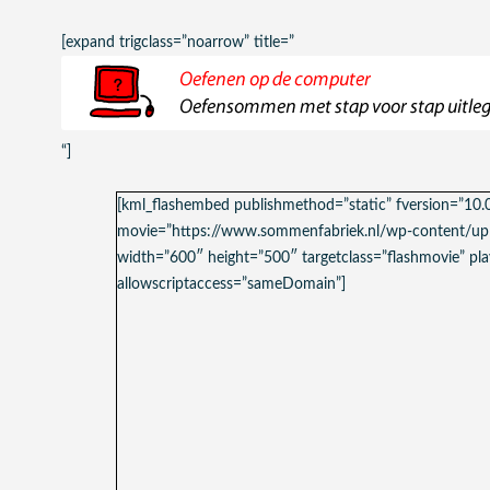
[expand trigclass=”noarrow” title=”
“]
[kml_flashembed publishmethod=”static” fversion=”10.
movie=”https://www.sommenfabriek.nl/wp-content/up
width=”600″ height=”500″ targetclass=”flashmovie” play
allowscriptaccess=”sameDomain”]