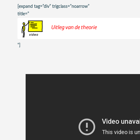
[expand tag=”div” trigclass=”noarrow”
title=”
“]