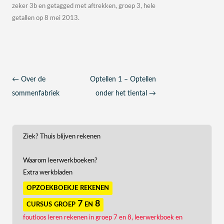
zeker 3b
en getagged met
aftrekken
,
groep 3
,
hele
getallen
op
8 mei 2013
.
Berichtnavigatie
←
Over de
Optellen 1 – Optellen
sommenfabriek
onder het tiental
→
Ziek? Thuis blijven rekenen
Waarom leerwerkboeken?
Extra werkbladen
opzoekboekje rekenen
cursus groep 7 en 8
foutloos leren rekenen in groep 7 en 8, leerwerkboek en