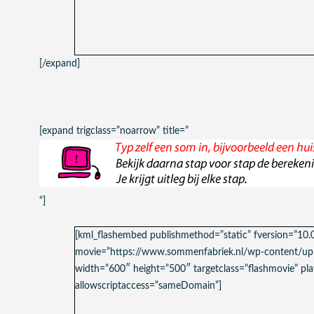
[/expand]
[expand trigclass=”noarrow” title=”
“]
[kml_flashembed publishmethod=”static” fversion=”10.
movie=”https://www.sommenfabriek.nl/wp-content/up
width=”600″ height=”500″ targetclass=”flashmovie” play
allowscriptaccess=”sameDomain”]