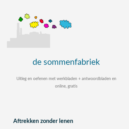
de
sommenfabriek
Uitleg en oefenen met werkbladen + antwoordbladen en
online, gratis
uitleg, oefenen, interactieve werkbladen met
uitgewerkte antwoordbladen
zelf een som intypen en laten uitleggen
bij elke som stap voor stap uitleg
Aftrekken zonder lenen