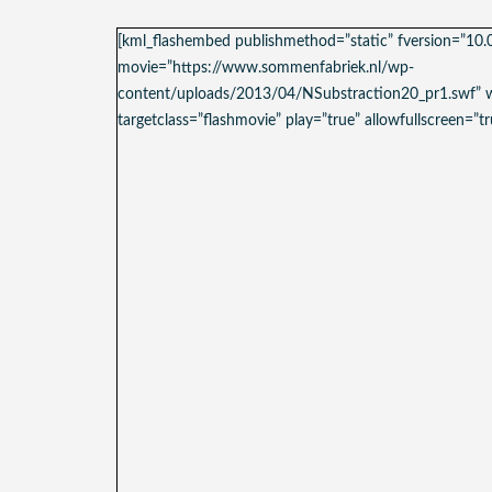
[kml_flashembed publishmethod=”static” fversion=”10.
movie=”https://www.sommenfabriek.nl/wp-
content/uploads/2013/04/NSubstraction20_pr1.swf” 
targetclass=”flashmovie” play=”true” allowfullscreen=”