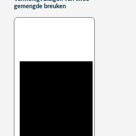
gemengde breuken
Gemengde breuken
vermenigvuldigen: uitleg
video