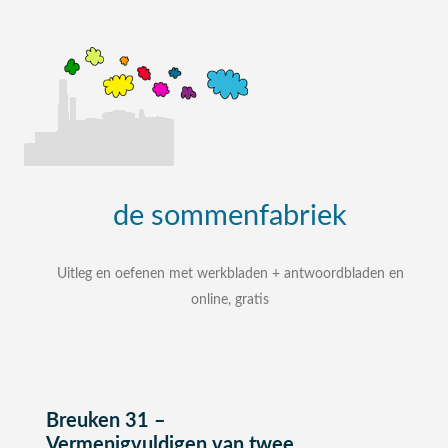
de
sommenfabriek
Uitleg en oefenen met werkbladen + antwoordbladen en
online, gratis
uitleg, oefenen, interactieve werkbladen met
uitgewerkte antwoordbladen
zelf een som intypen en laten uitleggen
bij elke som stap voor stap uitleg
Breuken 31 –
Vermenigvuldigen van twee