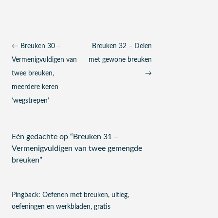
Berichtnavigatie
←
Breuken 30 –
Breuken 32 – Delen
Vermenigvuldigen van
met gewone breuken
twee breuken,
→
meerdere keren
‘wegstrepen’
Eén gedachte op “
Breuken 31 –
Vermenigvuldigen van twee gemengde
breuken
”
Pingback:
Oefenen met breuken, uitleg,
oefeningen en werkbladen, gratis