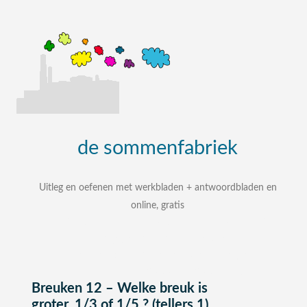
de
sommenfabriek
Uitleg en oefenen met werkbladen + antwoordbladen en
online, gratis
uitleg, oefenen, interactieve werkbladen met
uitgewerkte antwoordbladen
zelf een som intypen en laten uitleggen
bij elke som stap voor stap uitleg
Breuken 12 – Welke breuk is
groter, 1/3 of 1/5 ? (tellers 1)