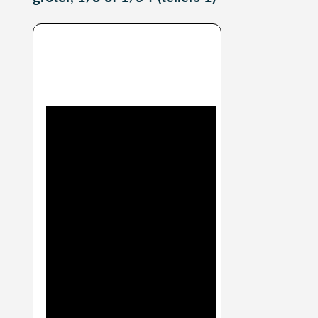
Uitleg video breuken
vergelijken