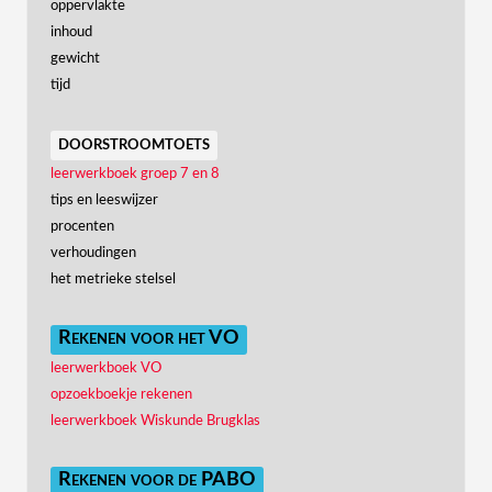
oppervlakte
inhoud
gewicht
tijd
doorstroomtoets
leerwerkboek groep 7 en 8
tips en leeswijzer
procenten
verhoudingen
het metrieke stelsel
Rekenen voor het VO
leerwerkboek VO
opzoekboekje rekenen
leerwerkboek Wiskunde Brugklas
Rekenen voor de PABO