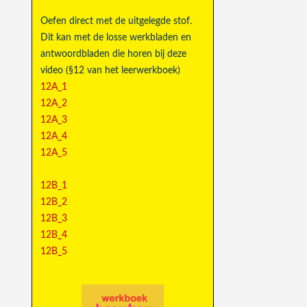
Oefen direct met de uitgelegde stof.
Dit kan met de losse werkbladen en
antwoordbladen die horen bij deze
video (§12 van het leerwerkboek)
12A_1
12A_2
12A_3
12A_4
12A_5
12B_1
12B_2
12B_3
12B_4
12B_5