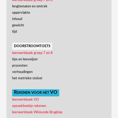
leerwerkboek groep 7 en 8
lengtematen en omtrek
oppervlakte
inhoud
gewicht
tijd
doorstroomtoets
leerwerkboek groep 7 en 8
tips en leeswijzer
procenten
verhoudingen
het metrieke stelsel
Rekenen voor het VO
leerwerkboek VO
opzoekboekje rekenen
leerwerkboek Wiskunde Brugklas