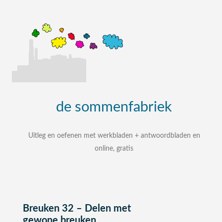
de
sommenfabriek
Uitleg en oefenen met werkbladen + antwoordbladen en
online, gratis
uitleg, oefenen, interactieve werkbladen met
uitgewerkte antwoordbladen
zelf een som intypen en laten uitleggen
bij elke som stap voor stap uitleg
Breuken 32 – Delen met
gewone breuken