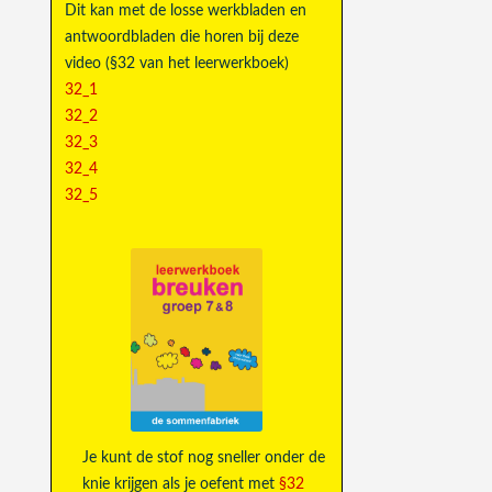
Dit kan met de losse werkbladen en
antwoordbladen die horen bij deze
video (§32 van het leerwerkboek)
32_1
32_2
32_3
32_4
32_5
Je kunt de stof nog sneller onder de
knie krijgen als je oefent met
§32