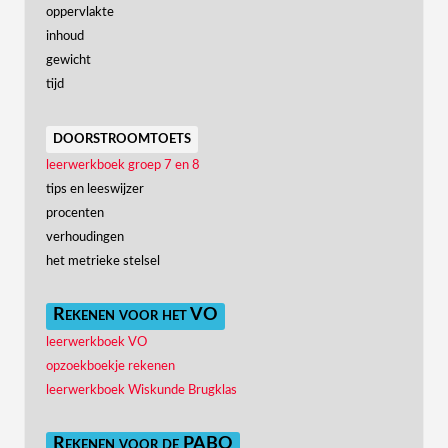
oppervlakte
inhoud
gewicht
tijd
doorstroomtoets
leerwerkboek groep 7 en 8
tips en leeswijzer
procenten
verhoudingen
het metrieke stelsel
Rekenen voor het VO
leerwerkboek VO
opzoekboekje rekenen
leerwerkboek Wiskunde Brugklas
Rekenen voor de PABO