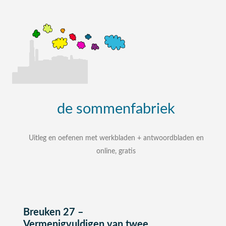
de
sommenfabriek
Uitleg en oefenen met werkbladen + antwoordbladen en
online, gratis
uitleg, oefenen, interactieve werkbladen met
uitgewerkte antwoordbladen
zelf een som intypen en laten uitleggen
bij elke som stap voor stap uitleg
Breuken 27 –
Vermenigvuldigen van twee