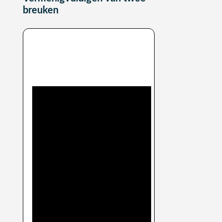
breuken
Breuken vermenigvuldigen:
uitleg video