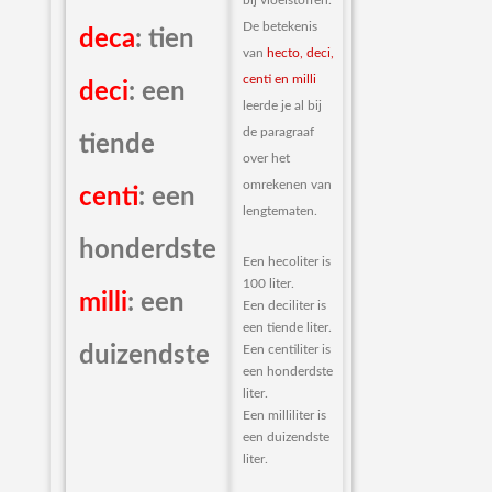
bij vloeistoffen.
De betekenis
deca
: tien
van
hecto, deci,
centi en milli
deci
: een
leerde je al bij
de paragraaf
tiende
over het
omrekenen van
centi
: een
lengtematen.
honderdste
Een hecoliter is
100 liter.
milli
: een
Een deciliter is
een tiende liter.
duizendste
Een centiliter is
een honderdste
liter.
Een milliliter is
een duizendste
liter.