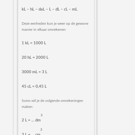
kL – hL – daL – L – dL – cL – mL
Deze eenheden kun je weer op de gewone
manier in elkaar omrekenen:
1 kL = 1000 L
20 hL = 2000 L
3000 mL = 3 L
45 cL = 0,45 L
Soms wil je de volgende omrekeningen
maken:
3
2 L = … dm
3
3 L = … cm