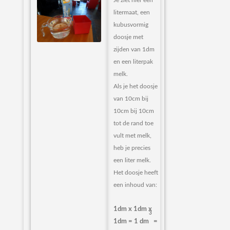
Je ziet hier een
litermaat, een
kubusvormig
doosje met
zijden van 1dm
en een literpak
melk.
Als je het doosje
van 10cm bij
10cm bij 10cm
tot de rand toe
vult met melk,
heb je precies
een liter melk.
Het doosje heeft
een inhoud van:
1dm x 1dm x
3
1dm = 1 dm
=