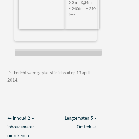
0,3m = 0,24m
3
= 240dm
= 240
liter
Dit bericht werd geplaatst in
inhoud
op
13 april
2014
.
Berichtnavigatie
←
inhoud 2 –
Lengtematen 5 –
inhoudsmaten
Omtrek
→
omrekenen