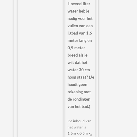
Hoeveel liter
water heb je
nodig voor het
vullen van een
ligbad van 1,6
meter lang en
0,5 meter
breed als je
wilt dat het
water 30 cm
hoog staat? (Je
houdt geen
rekening met
de rondingen
van het bad.)
De inhoud van
het water is
1,6m x 0,5m x
3