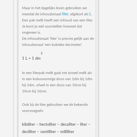
Maar in het dagelijks leven gebruiken we
meestal de inhoudsmaat
liter
, afgekort als
L
.
Een pak melk heeft een inhoud van een liter.
Je kunt je wel voorstellen hoeveel dat
ongeveer is.
De inhoudsmaat ‘liter’ is precies gelijk aan de
inhoudsmaat ‘een kubieke decimeter’.
3
1 L = 1 dm
In een literpak melk gaat net zoveel melk als
in een kubusvormige doos van 1dm bij 1dm
bij 1dm, ofwel in een doos van 10cm bij
10cm bij 10cm.
Ook bij de liter gebruiken we de bekende
voorvoegsels:
kiloliter – hectoliter – decaliter – liter –
deciliter – centiliter – milliliter