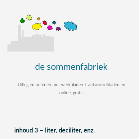
de
sommenfabriek
Uitleg en oefenen met werkbladen + antwoordbladen en
online, gratis
uitleg, oefenen, interactieve werkbladen met
uitgewerkte antwoordbladen
zelf een som intypen en laten uitleggen
bij elke som stap voor stap uitleg
inhoud 3 – liter, deciliter, enz.