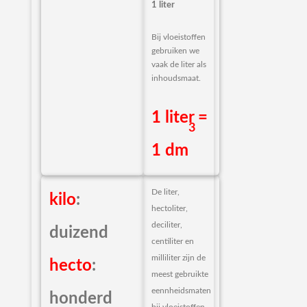
1 liter
Bij vloeistoffen
gebruiken we
vaak de liter als
inhoudsmaat.
1 liter =
3
1 dm
De liter,
kilo
:
hectoliter,
deciliter,
duizend
centiliter en
milliliter zijn de
hecto
:
meest gebruikte
eennheidsmaten
honderd