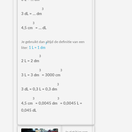
3
3 dL = … dm
3
4,5 cm
= … dL
Je gebruikt dan altijd de definitie van een
3
liter:
1 L = 1 dm
3
2 L = 2 dm
3
3
3 L = 3 dm
= 3000 cm
3
3 dL = 0,3 L = 0,3 dm
3
3
4,5 cm
= 0,0045 dm
= 0,0045 L =
0,045 dL