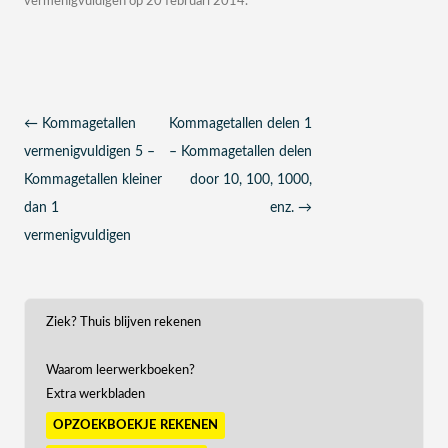
vermenigvuldigen
op
20 februari 2014
.
Berichtnavigatie
←
Kommagetallen
Kommagetallen delen 1
vermenigvuldigen 5 –
– Kommagetallen delen
Kommagetallen kleiner
door 10, 100, 1000,
dan 1
enz.
→
vermenigvuldigen
Ziek? Thuis blijven rekenen
Waarom leerwerkboeken?
Extra werkbladen
opzoekboekje rekenen