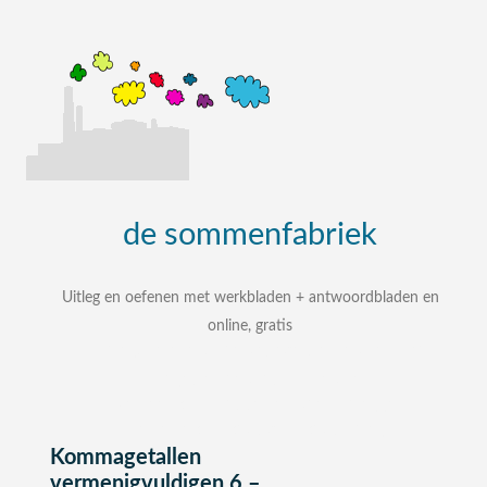
de
sommenfabriek
Uitleg en oefenen met werkbladen + antwoordbladen en
online, gratis
uitleg, oefenen, interactieve werkbladen met
uitgewerkte antwoordbladen
zelf een som intypen en laten uitleggen
bij elke som stap voor stap uitleg
Kommagetallen
vermenigvuldigen 6 –