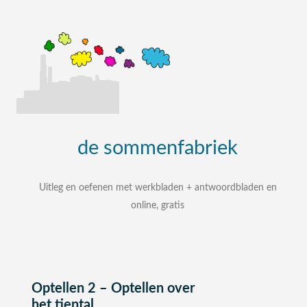
de
sommenfabriek
Uitleg en oefenen met werkbladen + antwoordbladen en
online, gratis
uitleg, oefenen, interactieve werkbladen met
uitgewerkte antwoordbladen
zelf een som intypen en laten uitleggen
bij elke som stap voor stap uitleg
Optellen 2 – Optellen over
het tiental