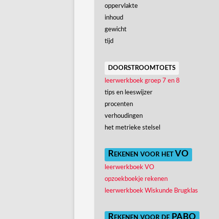
oppervlakte
inhoud
gewicht
tijd
doorstroomtoets
leerwerkboek groep 7 en 8
tips en leeswijzer
procenten
verhoudingen
het metrieke stelsel
Rekenen voor het VO
leerwerkboek VO
opzoekboekje rekenen
leerwerkboek Wiskunde Brugklas
Rekenen voor de PABO