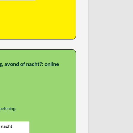
g, avond of nacht?: online
oefening.