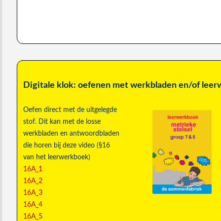
Digitale klok: oefenen met werkbladen en/of lee
Oefen direct met de uitgelegde
stof. Dit kan met de losse
werkbladen en antwoordbladen
die horen bij deze video (§16
van het leerwerkboek)
16A_1
16A_2
16A_3
16A_4
16A_5