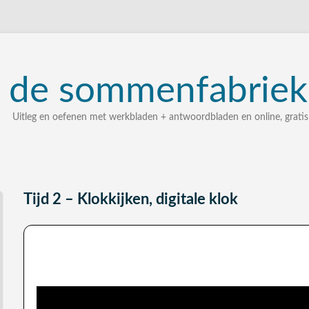
de
sommenfabriek
Uitleg en oefenen met werkbladen + antwoordbladen en online, gratis
uitleg, oefenen, interactieve werkbladen met uitgewerkte 
zelf een som intypen en laten uitleggen
bij elke som stap voor stap uitleg
Tijd 2 – Klokkijken, digitale klok
Digitale klok: uitleg video