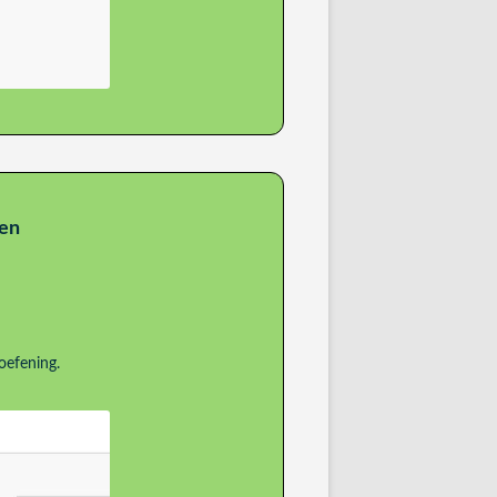
nen
oefening.